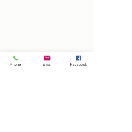
Phone
Email
Facebook
©
2020 - 2025
Tu Espacio
A initiative of CASA MEXICO with the