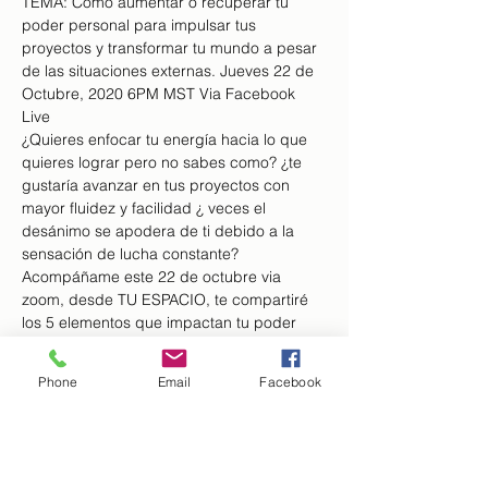
TEMA: Cómo aumentar o recuperar tu 
poder personal para impulsar tus 
proyectos y transformar tu mundo a pesar 
de las situaciones externas. Jueves 22 de 
Octubre, 2020 6PM MST Via Facebook 
Live
¿Quieres enfocar tu energía hacia lo que 
quieres lograr pero no sabes como? ¿te 
gustaría avanzar en tus proyectos con 
mayor fluidez y facilidad ¿ veces el 
desánimo se apodera de ti debido a la 
sensación de lucha constante?
Acompáñame este 22 de octubre via 
zoom, desde TU ESPACIO, te compartiré 
los 5 elementos que impactan tu poder 
personal y como aumentarlos 
conscientemente y obtener los resultados 
Phone
Email
Facebook
que quieres a pesar de las situaciones 
externas.
Presentadora: JESSIE CEBALLOS
Consultor Organizacional, especialista en 
Mindfulness como herramienta para la 